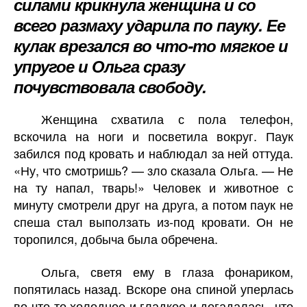
силами крикнула женщина и со
всего размаху ударила по пауку. Ее
кулак врезался во что-то мягкое и
упругое и Ольга сразу
почувствовала свободу.
Женщина схватила с пола телефон,
вскочила на ноги и посветила вокруг. Паук
забился под кровать и наблюдал за ней оттуда.
«Ну, что смотришь? — зло сказала Ольга. — Не
на ту напал, тварь!» Человек и животное с
минуту смотрели друг на друга, а потом паук не
спеша стал выползать из-под кровати. Он не
торопился, добыча была обречена.
Ольга, светя ему в глаза фонариком,
попятилась назад. Вскоре она спиной уперлась
во что-то холодное и гладкое и догадалась, что