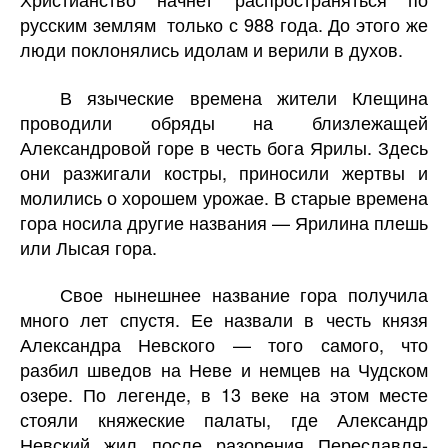
русским землям только с 988 года. До этого же
люди поклонялись идолам и верили в духов.
В языческие времена жители Клещина
проводили обряды на близлежащей
Александровой горе в честь бога Ярилы. Здесь
они разжигали костры, приносили жертвы и
молились о хорошем урожае. В старые времена
гора носила другие названия — Ярилина плешь
или Лысая гора.
Свое нынешнее название гора получила
много лет спустя. Ее назвали в честь князя
Александра Невского — того самого, что
разбил шведов на Неве и немцев на Чудском
озере. По легенде, в 13 веке на этом месте
стояли княжеские палаты, где Александр
Невский жил после разорения Переславля-