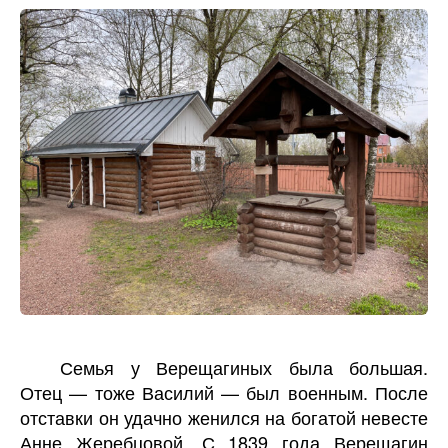
Семья у Верещагиных была большая.
Отец — тоже Василий — был военным. После
отставки он удачно женился на богатой невесте
Анне Жеребцовой. С 1839 года Верещагин